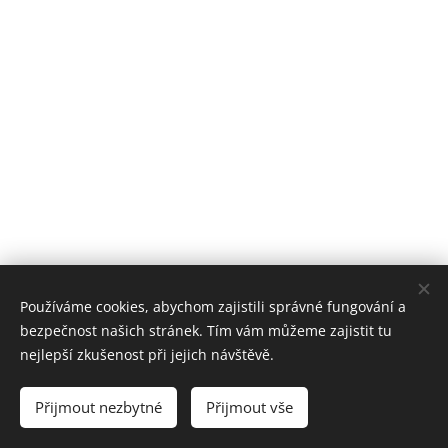
Používáme cookies, abychom zajistili správné fungování a
bezpečnost našich stránek. Tím vám můžeme zajistit tu
nejlepší zkušenost při jejich návštěvě.
© 2024 Kamnářství Tomáš Knor, Pod Hrádkem 194/1, 250 01 Brandýs nad
Labem, Tel.: (+420) 775 079 179, knor@kamnarstviknor.cz
Přijmout nezbytné
Přijmout vše
Cookies