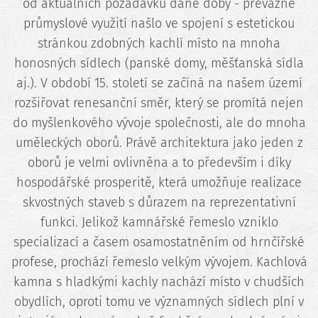
od aktuálních požadavků dané doby - převážně
průmyslové využití našlo ve spojení s estetickou
stránkou zdobných kachlí místo na mnoha
honosných sídlech (panské domy, měšťanská sídla
aj.). V období 15. století se začíná na našem území
rozšiřovat renesanční směr, který se promítá nejen
do myšlenkového vývoje společnosti, ale do mnoha
uměleckých oborů. Právě architektura jako jeden z
oborů je velmi ovlivněna a to především i díky
hospodářské prosperitě, která umožňuje realizace
skvostných staveb s důrazem na reprezentativní
funkci. Jelikož kamnářské řemeslo vzniklo
specializací a časem osamostatněním od hrnčířské
profese, prochází řemeslo velkým vývojem. Kachlová
kamna s hladkými kachly nachází místo v chudších
obydlích, oproti tomu ve významných sídlech plní v