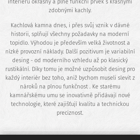
interiéru okrasný a plně funkční prvek s krásnými
zdobnými kachly.
Kachlová kamna dnes, i přes svůj vznik v dávné
historii, splňují všechny požadavky na moderní
topidlo. Výhodou je především velká životnost a
nízké provozní náklady. Další pozitivum je variabilní
desing - od moderního vzhledu až po klasický
rustikální. Díky tomu je možné uzpůsobit desing pro
každý interiér bez toho, aniž bychom museli slevit z
nároků na plnou funkčnost . Ke starému
kamnářskému umu se inovativně přidávají nové
technologie, které zajišťují kvalitu a technickou
preciznost.
_______________________________________________
_____________________________