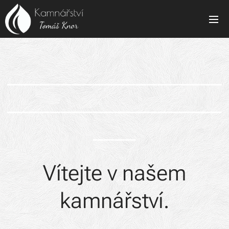
____________________
____________________
____
Vítejte v našem
kamnářství.